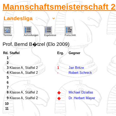
Mannschaftsmeisterschaft 2
Termine
Aufstellungen
Ergebnisse
Fortschritt
Prof. Bernd B�tzel (Elo 2009)
Rd.
Staffel
Erg.
Gegner
1
2
3
Klasse A, Staffel 2
1
Jan Britze
4
Klasse A, Staffel 2
-
Robert Schreck
5
6
7
8
Klasse A, Staffel 2
Michael Dziallas
�
9
Klasse A, Staffel 2
Dr. Herbert Mayer
�
10
11