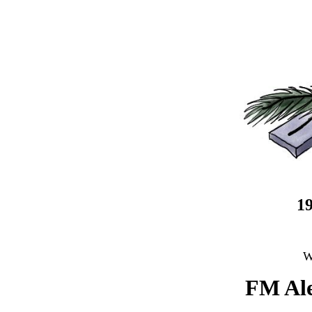
1
W
FM Al