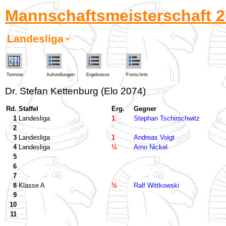
Mannschaftsmeisterschaft 2
Termine
Aufstellungen
Ergebnisse
Fortschritt
Dr. Stefan Kettenburg (Elo 2074)
Rd.
Staffel
Erg.
Gegner
1
Landesliga
1
Stephan Tschirschwitz
2
3
Landesliga
1
Andreas Voigt
4
Landesliga
½
Arno Nickel
5
6
7
8
Klasse A
½
Ralf Wittkowski
9
10
11