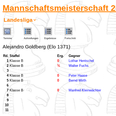
Mannschaftsmeisterschaft 2
Termine
Aufstellungen
Ergebnisse
Fortschritt
Alejandro Goldberg (Elo 1371)
Rd.
Staffel
Erg.
Gegner
1
Klasse B
0
Lothar Hentschel
2
Klasse B
½
Walter Fuchs
3
4
Klasse B
0
Peter Haase
5
Klasse B
0
Bernd Wirth
6
7
Klasse B
0
Manfred Kleinwächter
8
9
10
11