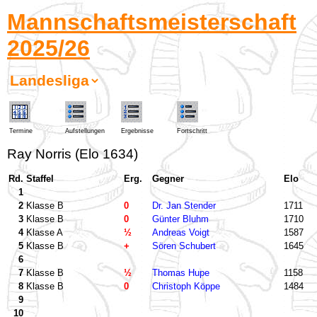
Mannschaftsmeisterschaft
2025/26
Termine
Aufstellungen
Ergebnisse
Fortschritt
Ray Norris (Elo 1634)
Rd.
Staffel
Erg.
Gegner
Elo
1
2
Klasse B
0
Dr. Jan Stender
1711
3
Klasse B
0
Günter Bluhm
1710
4
Klasse A
½
Andreas Voigt
1587
5
Klasse B
+
Sören Schubert
1645
6
7
Klasse B
½
Thomas Hupe
1158
8
Klasse B
0
Christoph Köppe
1484
9
10