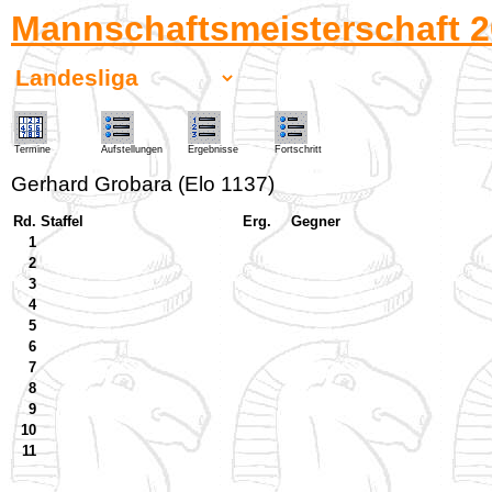
Mannschaftsmeisterschaft 2
Termine
Aufstellungen
Ergebnisse
Fortschritt
Gerhard Grobara (Elo 1137)
Rd.
Staffel
Erg.
Gegner
1
2
3
4
5
6
7
8
9
10
11