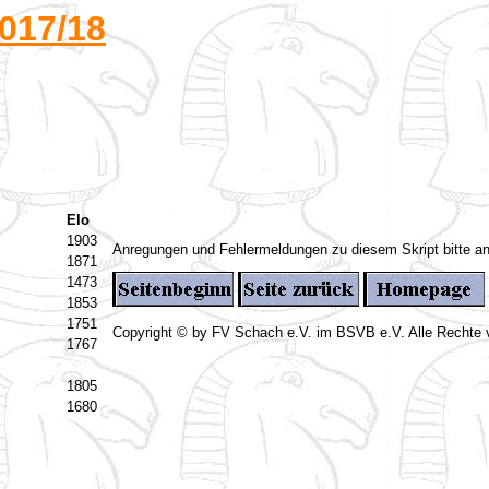
017/18
Elo
1903
Anregungen und Fehlermeldungen zu diesem Skript bitte a
1871
1473
1853
1751
Copyright © by FV Schach e.V. im BSVB e.V. Alle Rechte 
1767
1805
1680