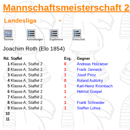
Mannschaftsmeisterschaft 2
Termine
Aufstellungen
Ergebnisse
Fortschritt
Joachim Roth (Elo 1854)
Rd.
Staffel
Erg.
Gegner
1
Klasse A, Staffel 2
0
Andreas Holzamer
2
Klasse A, Staffel 2
1
Frank Janneck
3
Klasse A, Staffel 2
1
Josef Prinz
4
Klasse A, Staffel 2
0
Roland Aulitzky
5
Klasse A, Staffel 2
1
Karl-Heinz Krombach
6
Klasse A, Staffel 2
1
Helmut Goepel
7
Klasse A, Staffel 2
+
8
Klasse A, Staffel 2
1
Frank Schneider
9
Klasse A, Staffel 2
1
Steffen Lohse
10
11