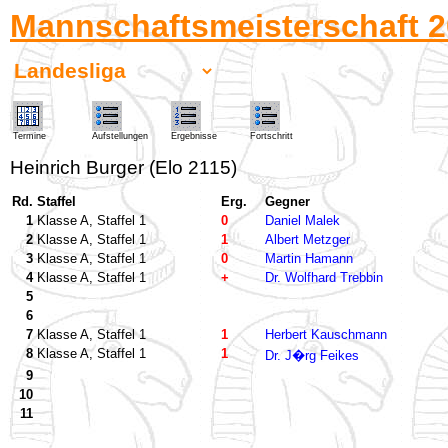
Mannschaftsmeisterschaft 2
Termine
Aufstellungen
Ergebnisse
Fortschritt
Heinrich Burger (Elo 2115)
Rd.
Staffel
Erg.
Gegner
1
Klasse A, Staffel 1
0
Daniel Malek
2
Klasse A, Staffel 1
1
Albert Metzger
3
Klasse A, Staffel 1
0
Martin Hamann
4
Klasse A, Staffel 1
+
Dr. Wolfhard Trebbin
5
6
7
Klasse A, Staffel 1
1
Herbert Kauschmann
8
Klasse A, Staffel 1
1
Dr. J�rg Feikes
9
10
11