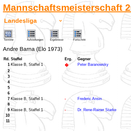
Mannschaftsmeisterschaft 2
Termine
Aufstellungen
Ergebnisse
Fortschritt
Andre Barna (Elo 1973)
Rd.
Staffel
Erg.
Gegner
1
Klasse B, Staffel 1
Peter Baranowsky
�
2
3
4
5
6
7
Klasse B, Staffel 1
-
Frederic Ansin
8
9
Klasse B, Staffel 1
-
Dr. Rene-Rainer Starke
10
11