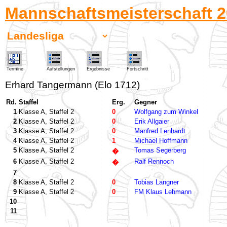
Mannschaftsmeisterschaft 2
Termine
Aufstellungen
Ergebnisse
Fortschritt
Erhard Tangermann (Elo 1712)
Rd.
Staffel
Erg.
Gegner
1
Klasse A, Staffel 2
0
Wolfgang zum Winkel
2
Klasse A, Staffel 2
0
Erik Allgaier
3
Klasse A, Staffel 2
0
Manfred Lenhardt
4
Klasse A, Staffel 2
1
Michael Hoffmann
5
Klasse A, Staffel 2
Tomas Segerberg
�
6
Klasse A, Staffel 2
Ralf Rennoch
�
7
8
Klasse A, Staffel 2
0
Tobias Langner
9
Klasse A, Staffel 2
0
FM Klaus Lehmann
10
11