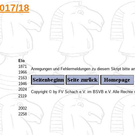
017/18
Elo
1871
Anregungen und Fehlermeldungen zu diesem Skript bitte a
1966
2163
1946
2024
Copyright © by FV Schach e.V. im BSVB e.V. Alle Rechte 
2119
2002
2258