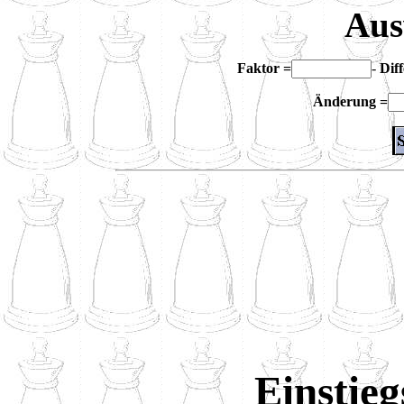
Aus
Faktor =
-
Dif
Änderung =
Einstie