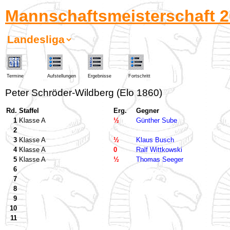
Mannschaftsmeisterschaft 2
Termine
Aufstellungen
Ergebnisse
Fortschritt
Peter Schröder-Wildberg (Elo 1860)
Rd.
Staffel
Erg.
Gegner
1
Klasse A
½
Günther Sube
2
3
Klasse A
½
Klaus Busch
4
Klasse A
0
Ralf Wittkowski
5
Klasse A
½
Thomas Seeger
6
7
8
9
10
11