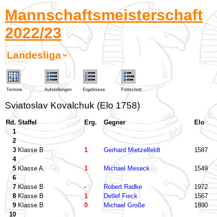
Mannschaftsmeisterschaft
2022/23
Termine
Aufstellungen
Ergebnisse
Fortschritt
Sviatoslav Kovalchuk (Elo 1758)
Rd.
Staffel
Erg.
Gegner
Elo
1
2
3
Klasse B
1
Gerhard Mietzelfeldt
1587
4
5
Klasse A
1
Michael Meseck
1549
6
7
Klasse B
-
Robert Radke
1972
8
Klasse B
1
Detlef Fieck
1567
9
Klasse B
0
Michael Große
1890
10