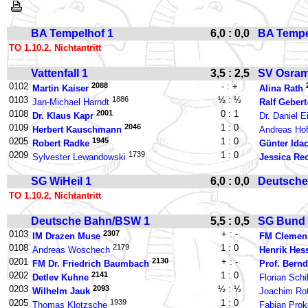
BA Tempelhof 1
6,0 : 0,0
BA Tempe
TO 1.10.2, Nichtantritt
Vattenfall 1
3,5 : 2,5
SV Osram
0102
2088
- : +
Martin Kaiser
Alina Rath
0103
1886
½ : ½
Jan-Michael Harndt
Ralf Gebert
0108
2001
0 : 1
Dr. Klaus Kapr
Dr. Daniel 
0109
2046
1 : 0
Herbert Kauschmann
Andreas Ho
0205
1945
1 : 0
Robert Radke
Günter Ida
0209
1739
1 : 0
Sylvester Lewandowski
Jessica Re
SG WiHeil 1
6,0 : 0,0
Deutsche
TO 1.10.2, Nichtantritt
Deutsche Bahn/BSW 1
5,5 : 0,5
SG Bund 
0103
2307
+ : -
IM Drazen Muse
FM Clemens
0108
2179
1 : 0
Andreas Woschech
Henrik Hes
0201
2130
+ : -
FM Dr. Friedrich Baumbach
Prof. Bernd
0202
2141
1 : 0
Detlev Kuhne
Florian Schil
0203
2093
½ : ½
Wilhelm Jauk
Joachim Ro
0205
1939
1 : 0
Thomas Klotzsche
Fabian Pro