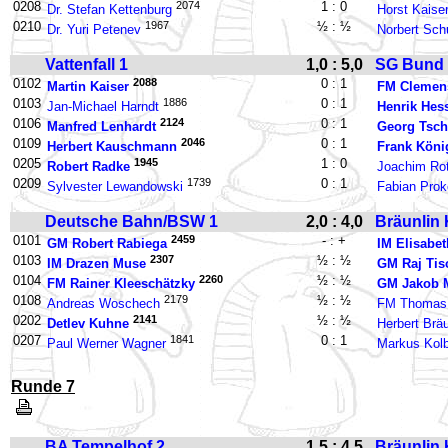
0208
2074
1 : 0
Dr. Stefan Kettenburg
Horst Kaise
0210
1967
½ : ½
Dr. Yuri Petenev
Norbert Sch
Vattenfall 1
1,0 : 5,0
SG Bund 
0102
2088
0 : 1
Martin Kaiser
FM Clemens
0103
1886
0 : 1
Jan-Michael Harndt
Henrik Hes
0106
2124
0 : 1
Manfred Lenhardt
Georg Tsc
0109
2046
0 : 1
Herbert Kauschmann
Frank Köni
0205
1945
1 : 0
Robert Radke
Joachim Ro
0209
1739
0 : 1
Sylvester Lewandowski
Fabian Pro
Deutsche Bahn/BSW 1
2,0 : 4,0
Bräunlin 
0101
2459
- : +
GM Robert Rabiega
IM Elisabet
0103
2307
½ : ½
IM Drazen Muse
GM Raj Tis
0104
2260
½ : ½
FM Rainer Kleeschätzky
GM Jakob M
0108
2179
½ : ½
Andreas Woschech
FM Thomas
0202
2141
½ : ½
Detlev Kuhne
Herbert Bräu
0207
1841
0 : 1
Paul Werner Wagner
Markus Kol
Runde 7
BA Tempelhof 2
1,5 : 4,5
Bräunlin 