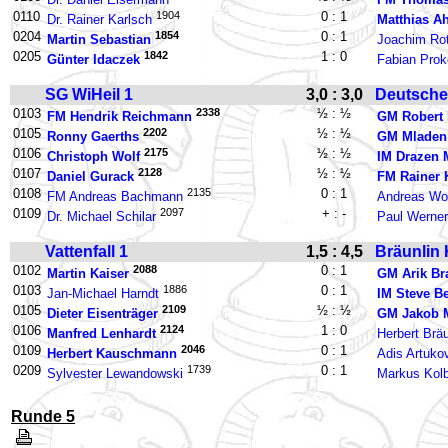
0110
1904
0 : 1
Dr. Rainer Karlsch
Matthias A
0204
1854
0 : 1
Martin Sebastian
Joachim Ro
0205
1842
1 : 0
Günter Idaczek
Fabian Pro
SG WiHeil 1
3,0 : 3,0
Deutsche
0103
2338
½ : ½
FM Hendrik Reichmann
GM Robert 
0105
2202
½ : ½
Ronny Gaerths
GM Mladen
0106
2175
½ : ½
Christoph Wolf
IM Drazen 
0107
2128
½ : ½
Daniel Gurack
FM Rainer 
0108
2135
0 : 1
FM Andreas Bachmann
Andreas Wo
0109
2097
+ : -
Dr. Michael Schilar
Paul Werne
Vattenfall 1
1,5 : 4,5
Bräunlin 
0102
2088
0 : 1
Martin Kaiser
GM Arik Br
0103
1886
0 : 1
Jan-Michael Harndt
IM Steve B
0105
2109
½ : ½
Dieter Eisenträger
GM Jakob M
0106
2124
1 : 0
Manfred Lenhardt
Herbert Bräu
0109
2046
0 : 1
Herbert Kauschmann
Adis Artuko
0209
1739
0 : 1
Sylvester Lewandowski
Markus Kol
Runde 5