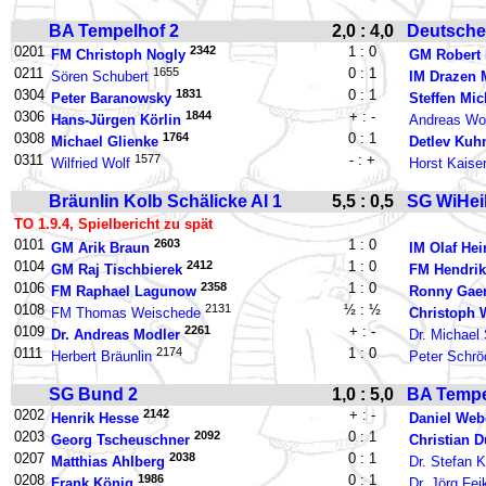
BA Tempelhof 2
2,0 : 4,0
Deutsche
0201
2342
1 : 0
FM Christoph Nogly
GM Robert 
0211
1655
0 : 1
Sören Schubert
IM Drazen 
0304
1831
0 : 1
Peter Baranowsky
Steffen Mic
0306
1844
+ : -
Hans-Jürgen Körlin
Andreas Wo
0308
1764
0 : 1
Michael Glienke
Detlev Kuh
0311
1577
- : +
Wilfried Wolf
Horst Kaise
Bräunlin Kolb Schälicke AI 1
5,5 : 0,5
SG WiHeil
TO 1.9.4, Spielbericht zu spät
0101
2603
1 : 0
GM Arik Braun
IM Olaf Hei
0104
2412
1 : 0
GM Raj Tischbierek
FM Hendri
0106
2358
1 : 0
FM Raphael Lagunow
Ronny Gaer
0108
2131
½ : ½
FM Thomas Weischede
Christoph 
0109
2261
+ : -
Dr. Andreas Modler
Dr. Michael 
0111
2174
1 : 0
Herbert Bräunlin
Peter Schrö
SG Bund 2
1,0 : 5,0
BA Tempe
0202
2142
+ : -
Henrik Hesse
Daniel Web
0203
2092
0 : 1
Georg Tscheuschner
Christian D
0207
2038
0 : 1
Matthias Ahlberg
Dr. Stefan 
0208
1986
0 : 1
Frank König
Dr. Jörg Fei