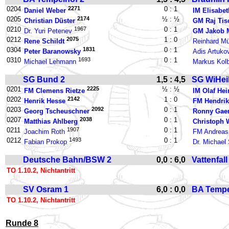
0204
2271
0 : 1
Daniel Weber
IM Elisabet
0205
2174
½ : ½
Christian Düster
GM Raj Tis
0210
1967
0 : 1
Dr. Yuri Petenev
GM Jakob M
0212
2075
1 : 0
Rene Schildt
Reinhard Mü
0304
1831
0 : 1
Peter Baranowsky
Adis Artuko
0310
1693
0 : 1
Michael Lehmann
Markus Kol
SG Bund 2
1,5 : 4,5
SG WiHeil
0201
2225
½ : ½
FM Clemens Rietze
IM Olaf Hei
0202
2142
1 : 0
Henrik Hesse
FM Hendri
0203
2092
0 : 1
Georg Tscheuschner
Ronny Gaer
0207
2038
0 : 1
Matthias Ahlberg
Christoph 
0211
1907
0 : 1
Joachim Roth
FM Andrea
0212
1493
0 : 1
Fabian Prokop
Dr. Michael 
Deutsche Bahn/BSW 2
0,0 : 6,0
Vattenfall
TO 1.10.2, Nichtantritt
SV Osram 1
6,0 : 0,0
BA Tempe
TO 1.10.2, Nichtantritt
Runde 8