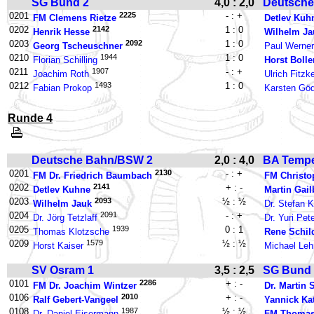
SG Bund 2
4,0 : 2,0
Deutsche
0201
2225
- : +
FM Clemens Rietze
Detlev Kuh
0202
2142
1 : 0
Henrik Hesse
Wilhelm Ja
0203
2092
1 : 0
Georg Tscheuschner
Paul Werne
0210
1944
1 : 0
Florian Schilling
Horst Boll
0211
1907
- : +
Joachim Roth
Ulrich Fitzk
0212
1493
1 : 0
Fabian Prokop
Karsten Gö
Runde 4
Deutsche Bahn/BSW 2
2,0 : 4,0
BA Tempe
0201
2130
- : +
FM Dr. Friedrich Baumbach
FM Christo
0202
2141
+ : -
Detlev Kuhne
Martin Gail
0203
2093
½ : ½
Wilhelm Jauk
Dr. Stefan 
0204
2091
- : +
Dr. Jörg Tetzlaff
Dr. Yuri Pet
0205
1939
0 : 1
Thomas Klotzsche
Rene Schil
0209
1579
½ : ½
Horst Kaiser
Michael Le
SV Osram 1
3,5 : 2,5
SG Bund 
0101
2286
+ : -
FM Dr. Joachim Wintzer
Dr. Martin
0106
2010
+ : -
Ralf Gebert-Vangeel
Yannick Ka
0108
1987
½ : ½
Dr. Daniel Eisermann
FM Thomas