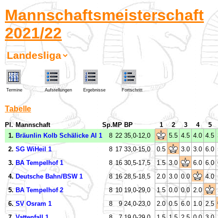
Mannschaftsmeisterschaft
2021/22
Termine
Aufstellungen
Ergebnisse
Fortschritt
Tabelle
Pl.
Mannschaft
Sp.
MP
BP
1
2
3
4
5
1.
Bräunlin Kolb Schälicke AI 1
8
22
35,0
-
12,0
5.5
4.5
4.0
4.5
2.
SG WiHeil 1
8
17
33,0
-
15,0
0.5
3.0
3.0
6.0
3.
BA Tempelhof 1
8
16
30,5
-
17,5
1.5
3.0
6.0
6.0
4.
Deutsche Bahn/BSW 1
8
16
28,5
-
18,5
2.0
3.0
0.0
4.0
5.
BA Tempelhof 2
8
10
19,0
-
29,0
1.5
0.0
0.0
2.0
6.
SV Osram 1
8
9
24,0
-
23,0
2.0
0.5
6.0
1.0
2.5
7.
Vattenfall 1
8
7
19,0
-
29,0
1.5
1.5
2.5
0.0
3.0