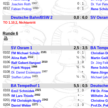
0211
1907
0 : 1
Joachim Roth
Dr. Yuri Pet
0212
1493
0 : 1
Fabian Prokop
Rene Schil
Deutsche Bahn/BSW 2
0,0 : 6,0
SV Osram
TO 1.10.2, Nichtantritt
Runde 6
SV Osram 1
2,5 : 3,5
BA Tempe
0102
2181
0 : 1
FM Michael Schulz
Christian D
0104
2112
½ : ½
Alina Rath
Martin Gail
0106
2010
1 : 0
Ralf Gebert-Vangeel
Dr. Jörg Fei
0107
1988
½ : ½
Frank Hoppe
Rene Schil
0108
1987
- : +
Dr. Daniel Eisermann
Hans-Jürge
0210
1683
½ : ½
Steffen Lohse
Michael Le
BA Tempelhof 1
5,5 : 0,5
Deutsche
0103
2321
1 : 0
Emil Schmidek
FM Dr. Fri
0105
2402
+ : -
IM Lars Thiede
Wilhelm Ja
0201
2342
+ : -
FM Christoph Nogly
Christine G
0204
2271
1 : 0
Daniel Weber
Prof.Dr. Pe