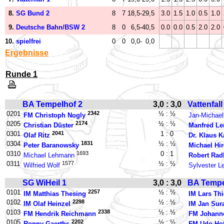
8.
SG Bund 2
8
7
18,5
-
29,5
3.0
1.5
1.0
0.5
1.0
9.
Deutsche Bahn/BSW 2
8
0
6,5
-
40,5
0.0
0.0
0.5
2.0
2.0
10.
spielfrei
0
0
0,0
-
0,0
Ergebnisse
Runde 1
BA Tempelhof 2
3,0 : 3,0
Vattenfall
0201
2342
½ : ½
FM Christoph Nogly
Jan-Michael
0205
2174
½ : ½
Christian Düster
Manfred Le
0301
2041
1 : 0
Olaf Ritz
Dr. Klaus K
0304
1831
½ : ½
Peter Baranowsky
Michael Hi
0310
1693
0 : 1
Michael Lehmann
Robert Rad
0311
1577
½ : ½
Wilfried Wolf
Sylvester 
SG WiHeil 1
3,0 : 3,0
BA Tempe
0101
2257
½ : ½
IM Matthias Thesing
IM Lars Th
0102
2298
½ : ½
IM Olaf Heinzel
IM Jan Sur
0103
2338
½ : ½
FM Hendrik Reichmann
FM Johanne
0105
2202
½ : ½
Ronny Gaerths
FM Udo Ho