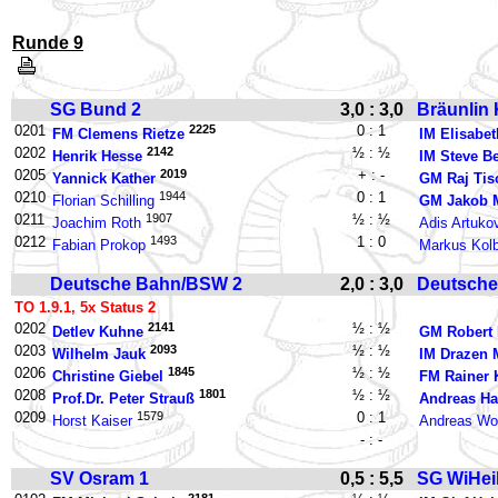
Runde 9
SG Bund 2
3,0 : 3,0
Bräunlin 
0201
2225
0 : 1
FM Clemens Rietze
IM Elisabet
0202
2142
½ : ½
Henrik Hesse
IM Steve B
0205
2019
+ : -
Yannick Kather
GM Raj Tis
0210
1944
0 : 1
Florian Schilling
GM Jakob M
0211
1907
½ : ½
Joachim Roth
Adis Artuko
0212
1493
1 : 0
Fabian Prokop
Markus Kol
Deutsche Bahn/BSW 2
2,0 : 3,0
Deutsche
TO 1.9.1, 5x Status 2
0202
2141
½ : ½
Detlev Kuhne
GM Robert 
0203
2093
½ : ½
Wilhelm Jauk
IM Drazen 
0206
1845
½ : ½
Christine Giebel
FM Rainer 
0208
1801
½ : ½
Prof.Dr. Peter Strauß
Andreas Ha
0209
1579
0 : 1
Horst Kaiser
Andreas Wo
- : -
SV Osram 1
0,5 : 5,5
SG WiHeil