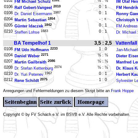
0102
2181
½ : ½
FM Michael Schulz
IM Olaf Hei
0106
2010
0 : 1
Ralf Gebert-Vangeel
FM Hendri
0108
1987
0 : 1
Dr. Daniel Eisermann
Ronny Gaer
0204
1854
- : +
Martin Sebastian
Christoph 
0205
1842
0 : 1
Günter Idaczek
FM Andrea
0210
1683
0 : 1
Steffen Lohse
Dr. Michael 
BA Tempelhof 1
3,5 : 2,5
Vattenfall
0108
2233
1 : 0
FM Udo Hoffmann
Jan-Michael
0204
2271
½ : ½
Daniel Weber
Dieter Eise
0207
2086
½ : ½
Martin Gailbraith
Manfred Le
0208
2074
½ : ½
Dr. Stefan Kettenburg
Dr. Klaus K
0210
1967
0 : 1
Dr. Yuri Petenev
Herbert K
0212
2075
1 : 0
Rene Schildt
Sylvester 
Anregungen und Fehlermeldungen zu diesem Skript bitte an
Frank Hoppe
Copyright © by FV Schach e.V. im BSVB e.V. Alle Rechte vorbehalten.