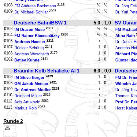
0108
2135
½ : ½
FM Andreas Bachmann
Dr. Jörg Fei
0109
2097
½ : ½
Dr. Michael Schilar
Dr. Yuri Pet
Deutsche Bahn/BSW 1
5,0 : 1,0
SV Osram
0103
2307
½ : ½
IM Drazen Muse
FM Michael
0104
2260
½ : ½
FM Rainer Kleeschätzky
Alina Rath
0105
2211
+ : -
Andreas Haasler
Dr. Daniel 
0107
2241
1 : 0
Rüdiger Schüttig
Andreas Ho
0108
2179
1 : 0
Andreas Woschech
Richard Pfe
0202
2141
1 : 0
Detlev Kuhne
Günter Ida
Bräunlin Kolb Schälicke AI 1
6,0 : 0,0
Deutsche
0103
2429
1 : 0
IM Steve Berger
FM Dr. Fri
0105
2421
1 : 0
GM Jakob Meister
Wilhelm Ja
0109
2261
+ : -
Dr. Andreas Modler
Dr. Jörg Tetz
0110
2018
+ : -
Reinhard Müller
Thomas Klo
0112
2062
1 : 0
Adis Artukovic
Prof.Dr. Pe
0113
2067
1 : 0
Markus Kolb
Horst Kaise
Runde 2