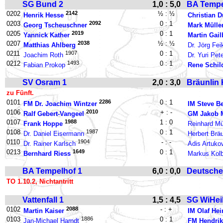
SG Bund 2
1,0 : 5,0
BA Tempe
0202
2142
½ : ½
Henrik Hesse
Christian D
0203
2092
0 : 1
Georg Tscheuschner
Mark Mülle
0205
2019
0 : 1
Yannick Kather
Martin Gail
0207
2038
½ : ½
Matthias Ahlberg
Dr. Jörg Fei
0211
1907
0 : 1
Joachim Roth
Dr. Yuri Pet
0212
1493
0 : 1
Fabian Prokop
Rene Schil
SV Osram 1
2,0 : 3,0
Bräunlin 
zu Fünft.
0101
2286
0 : 1
FM Dr. Joachim Wintzer
IM Steve B
0106
2010
+ : -
Ralf Gebert-Vangeel
GM Jakob M
0107
1988
1 : 0
Frank Hoppe
Reinhard Mü
0108
1987
0 : 1
Dr. Daniel Eisermann
Herbert Bräu
0110
1904
- : -
Dr. Rainer Karlsch
Adis Artuko
0213
1649
0 : 1
Bernhard Riess
Markus Kol
BA Tempelhof 1
6,0 : 0,0
Deutsche
TO 1.10.2, Nichtantritt
Vattenfall 1
1,5 : 4,5
SG WiHeil
0102
2088
- : +
Martin Kaiser
IM Olaf Hei
0103
1886
0 : 1
Jan-Michael Harndt
FM Hendri