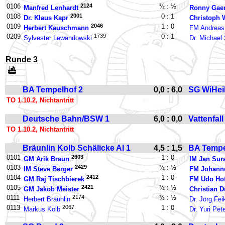
0106
2124
½ : ½
Manfred Lenhardt
Ronny Gaer
0108
2001
0 : 1
Dr. Klaus Kapr
Christoph 
0109
2046
1 : 0
Herbert Kauschmann
FM Andrea
0209
1739
0 : 1
Sylvester Lewandowski
Dr. Michael 
Runde 3
BA Tempelhof 2
0,0 : 6,0
SG WiHeil
TO 1.10.2, Nichtantritt
Deutsche Bahn/BSW 1
6,0 : 0,0
Vattenfall
TO 1.10.2, Nichtantritt
Bräunlin Kolb Schälicke AI 1
4,5 : 1,5
BA Tempe
0101
2603
1 : 0
GM Arik Braun
IM Jan Sur
0103
2429
½ : ½
IM Steve Berger
FM Johanne
0104
2412
1 : 0
GM Raj Tischbierek
FM Udo Ho
0105
2421
½ : ½
GM Jakob Meister
Christian D
0111
2174
½ : ½
Herbert Bräunlin
Dr. Jörg Fei
0113
2067
1 : 0
Markus Kolb
Dr. Yuri Pet